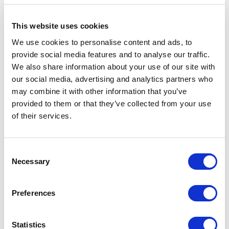
Flaconi consigliati per questo
applicatore:
This website uses cookies
We use cookies to personalise content and ads, to
provide social media features and to analyse our traffic.
We also share information about your use of our site with
our social media, advertising and analytics partners who
may combine it with other information that you’ve
provided to them or that they’ve collected from your use
of their services.
Consent
Necessary
Selection
Preferences
FP01 – FLACONE DA 7ML
Statistics