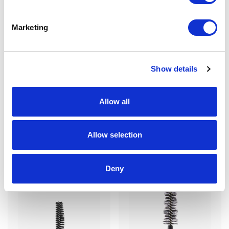
Prodotti correlati
Marketing
Show details
Allow all
Allow selection
AM27 – Applicatore Fibra
AM23 – Applicatore Fibra
Deny