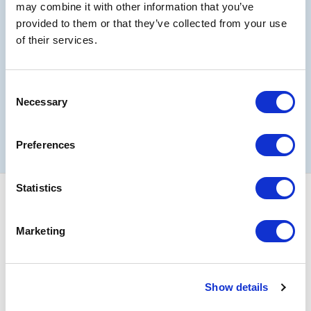
may combine it with other information that you’ve
provided to them or that they’ve collected from your use
of their services.
Bonus e scontistiche
Prezzi dedicati che incrementano in funzione del tuo
Consent
fatturato annuale
Necessary
Selection
Contattaci per scoprire tutti i vantaggi per i filler
Preferences
Statistics
Marketing
Sede Legale:
Via S. Rocco, 802 - 24033 - Calusco d’Adda (BG)
Show details
Sede Amministrativa e Produttiva:
Via I° Maggio, 49 20885
RONCO BRIANTINO (MB)