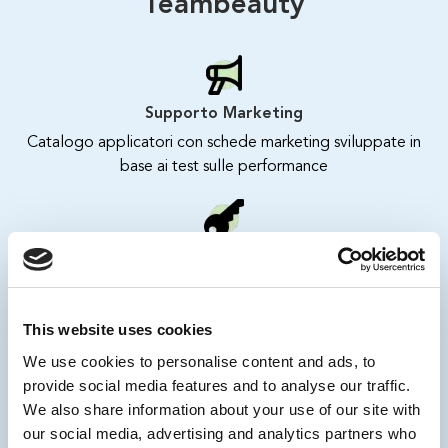
Teambeauty
Supporto Marketing
Catalogo applicatori con schede marketing sviluppate in
base ai test sulle performance
Soluzioni Ready-to-Go
Collaudo con la tua soluzione e creazione prototipo ready-
to-go da proporre ai clienti
This website uses cookies
We use cookies to personalise content and ads, to
provide social media features and to analyse our traffic.
Campionatura senza impegno
We also share information about your use of our site with
our social media, advertising and analytics partners who
Campionatura gratuita fino a 50pcs per test di laboratorio