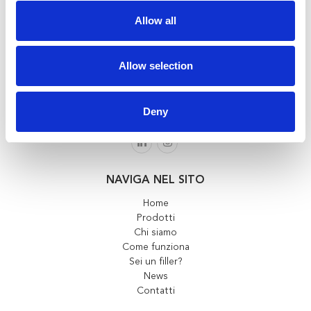
Allow all
P.IVA: 03105140135
Allow selection
+39 039 9281213
Deny
info@teambeauty.it
NAVIGA NEL SITO
Home
Prodotti
Chi siamo
Come funziona
Sei un filler?
News
Contatti