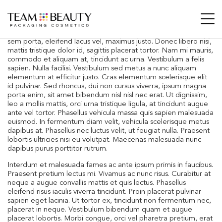
Lorem ipsum dolor sit amet, consectetur adipiscing elit.
Pellentesque posuere semper dui eget porta. Vestibulum non
sem porta, eleifend lacus vel, maximus justo. Donec libero nisi,
mattis tristique dolor id, sagittis placerat tortor. Nam mi mauris,
commodo et aliquam at, tincidunt ac urna. Vestibulum a felis
sapien. Nulla facilisi. Vestibulum sed metus a nunc aliquam
elementum at efficitur justo. Cras elementum scelerisque elit
id pulvinar. Sed rhoncus, dui non cursus viverra, ipsum magna
porta enim, sit amet bibendum nisl nisl nec erat. Ut dignissim,
leo a mollis mattis, orci urna tristique ligula, at tincidunt augue
ante vel tortor. Phasellus vehicula massa quis sapien malesuada
euismod. In fermentum diam velit, vehicula scelerisque metus
dapibus at. Phasellus nec luctus velit, ut feugiat nulla. Praesent
lobortis ultricies nisi eu volutpat. Maecenas malesuada nunc
dapibus purus porttitor rutrum.
Interdum et malesuada fames ac ante ipsum primis in faucibus.
Praesent pretium lectus mi. Vivamus ac nunc risus. Curabitur at
neque a augue convallis mattis et quis lectus. Phasellus
eleifend risus iaculis viverra tincidunt. Proin placerat pulvinar
sapien eget lacinia. Ut tortor ex, tincidunt non fermentum nec,
placerat in neque. Vestibulum bibendum quam et augue
placerat lobortis. Morbi congue, orci vel pharetra pretium, erat