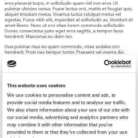
eros placerat turpis, in sollicitudin quam nisl non eros. Ut
pulvinar ultricies cursus. Fusce lectus orci, mattis et feugiat quis,
aliquet tincidunt metus. Vivamus luctus volutpat metus vel
egestas. Fusce nibh elit, imperdiet at sollicitudin ac, tincidunt sit
amet libero. Nunc ut orci vitae lorem commodo sollicitudin.
Donec consectetur justo eget eros sagittis, a tempor lacus
hendrerit. Maecenas eu diam leo.
Duis pulvinar risus eu quam commodo, vitae sodales orci
hendrerit. Proin nec tempor tortor. Praesent vel viverra dui.
Curabitur placerat sodales nulla at rutrum. Fusce maximus
condimentum aliquam. Cras eget lectus urna. Proin
condimentum feugiat augue, venenatis iaculis urna tempus ut.
Maecenas pharetra in massa vel faucibus. Ut id auctor felis,
vitae laoreet tortor. Morbi nec aliquam diam. Pellentesque sit
This website uses cookies
amet justo vel lacus bibendum euismod. Duis non ligula
ultricies, semper lectus in, ornare urna. Vestibulum et
We use cookies to personalise content and ads, to
pellentesque leo. Sed ullamcorper neque diam, ultricies
provide social media features and to analyse our traffic.
porttitor ipsum mattis eget. Suspendisse sit amet lectus felis.
We also share information about your use of our site with
Cras ultrices arcu convallis, viverra elit eu, fermentum urna.
our social media, advertising and analytics partners who
Phasellus vestibulum congue urna vel tincidunt. Integer nec
mollis sem. Fusce venenatis porta justo vitae mattis. Sed non
may combine it with other information that you’ve
posuere dolor. Nulla non dapibus lectus. Sed quis augue vitae
provided to them or that they’ve collected from your use
lacus vestibulum placerat eu finibus dui. Nam erat eros, fringilla