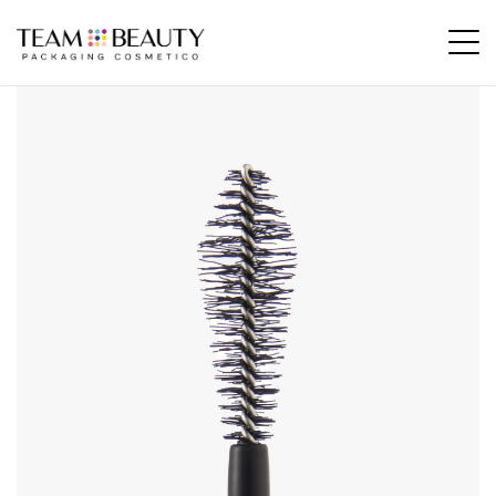
Home
Prodotti
AM21 – Applicatore Fibra