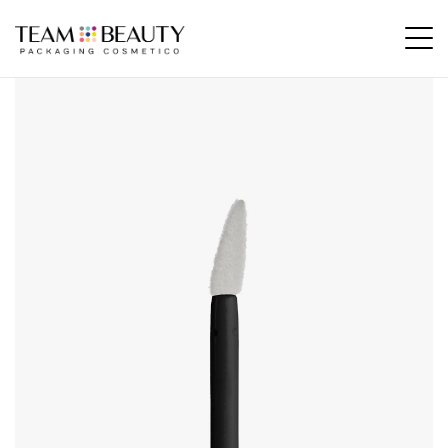
Home
Prodotti
AL18 – Applicatore Floccato