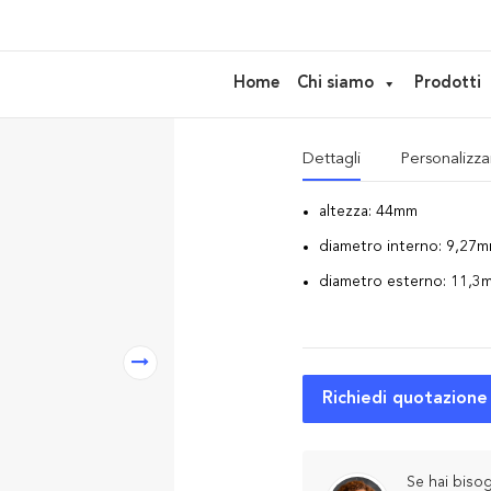
CP08 – Cap
Home
Chi siamo
Prodotti
CAP da abbinare ai flaconi
Dettagli
Personalizza
altezza: 44mm
diametro interno: 9,27
diametro esterno: 11,3
Richiedi quotazione
Se hai bisog