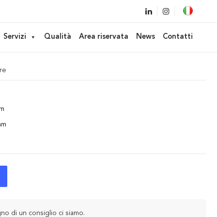
 per cosmetici
Servizi
Qualità
Area riservata
News
Contatti
 FP03, FP13, FP16, FP21, FP28
re
mm
mm
no di un consiglio ci siamo.