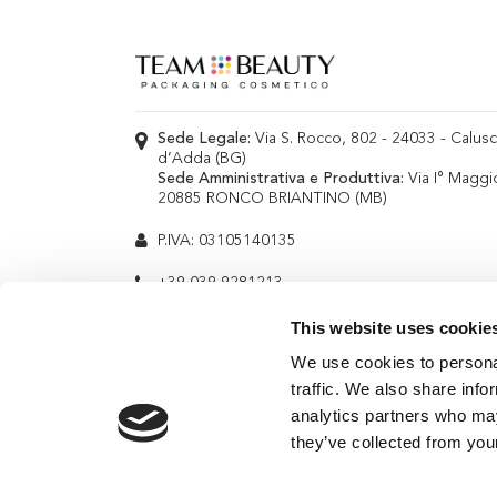
Sede Legale:
Via S. Rocco, 802 - 24033 - Calus
d’Adda (BG)
Sede Amministrativa e Produttiva:
Via I° Maggi
20885 RONCO BRIANTINO (MB)
P.IVA: 03105140135
+39 039 9281213
info@teambeauty.it
This website uses cookie
We use cookies to personal
traffic. We also share info
analytics partners who may
they’ve collected from your