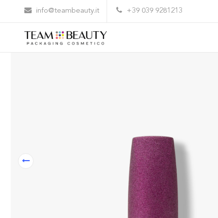
Home
Prodotti
CP08 – Cap per cosmetici
info@teambeauty.it
+39 039 9281213