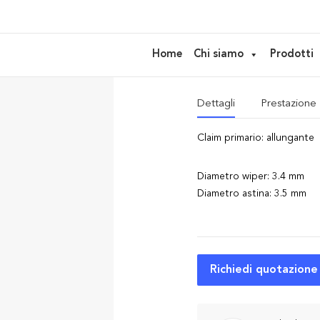
AM149 – Ap
Home
Chi siamo
Prodotti
ideale per
Mascara
Dettagli
Prestazione
Claim primario: allungante
Diametro wiper: 3.4 mm
Diametro astina: 3.5 mm
Richiedi quotazione