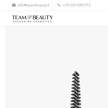
Home
Prodotti
AM149 – Applicatore Fibra
info@teambeauty.it
+39 039 9281213