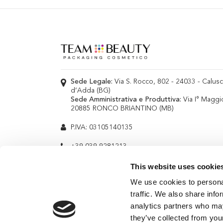
Sede Legale:
Via S. Rocco, 802 - 24033 - Calus
d’Adda (BG)
Sede Amministrativa e Produttiva:
Via I° Maggi
20885 RONCO BRIANTINO (MB)
P.IVA: 03105140135
+39 039 9281213
info@teambeauty.it
This website uses cookie
We use cookies to personal
traffic. We also share info
analytics partners who may
they’ve collected from your