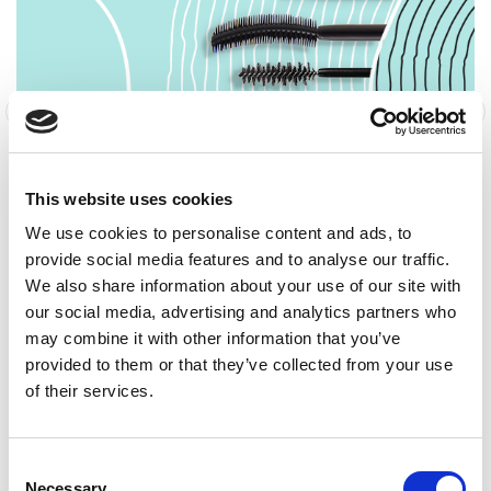
This website uses cookies
We use cookies to personalise content and ads, to
provide social media features and to analyse our traffic.
APPLICATORI
C
We also share information about your use of our site with
our social media, advertising and analytics partners who
may combine it with other information that you’ve
Accedi al catalogo completo
provided to them or that they’ve collected from your use
Nella nostra area riservata trovi l’intera gamma di
of their services.
soluzioni disponibili e puoi richiedere preventivi
personalizzati.
Consent
Accedi ora
Necessary