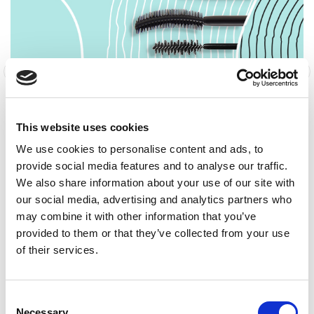
This website uses cookies
We use cookies to personalise content and ads, to
provide social media features and to analyse our traffic.
APPLICATORI
C
We also share information about your use of our site with
our social media, advertising and analytics partners who
may combine it with other information that you’ve
Accedi al catalogo completo
provided to them or that they’ve collected from your use
Nella nostra area riservata trovi l’intera gamma di
of their services.
soluzioni disponibili e puoi richiedere preventivi
personalizzati.
Consent
Accedi ora
Necessary