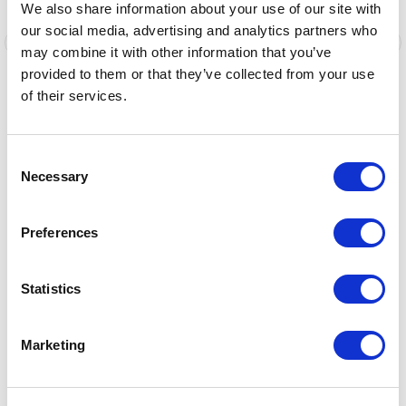
We also share information about your use of our site with
our social media, advertising and analytics partners who
may combine it with other information that you’ve
provided to them or that they’ve collected from your use
of their services.
Consent
APPLICATORI
C
Necessary
Selection
Preferences
Accedi al catalogo completo
Nella nostra area riservata trovi l’intera gamma di
soluzioni disponibili e puoi richiedere preventivi
Statistics
personalizzati.
Marketing
Accedi ora