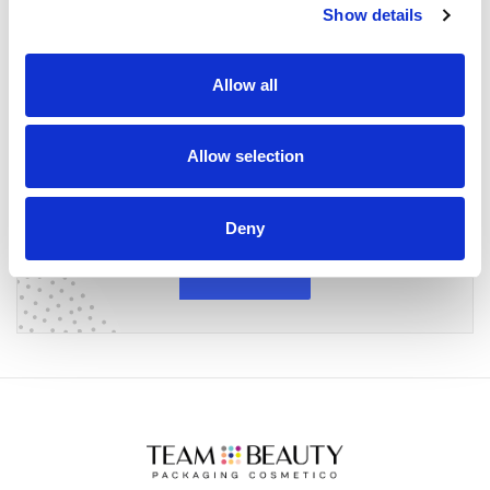
Show details
Iscriviti alla nostra
Allow all
Newsletter
Allow selection
Deny