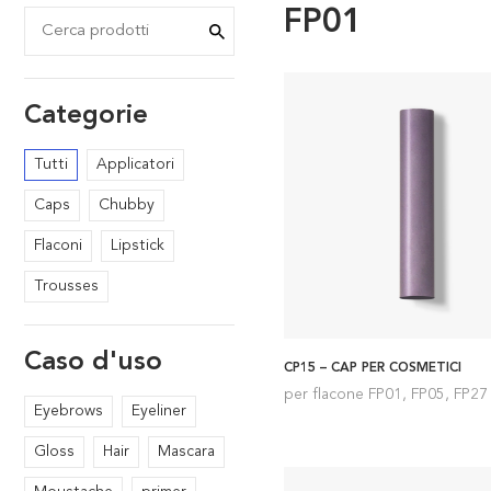
FP01
Categorie
Tutti
Applicatori
Caps
Chubby
Flaconi
Lipstick
Trousses
Caso d'uso
CP15 – CAP PER COSMETICI
per flacone FP01, FP05, FP27
Eyebrows
Eyeliner
Gloss
Hair
Mascara