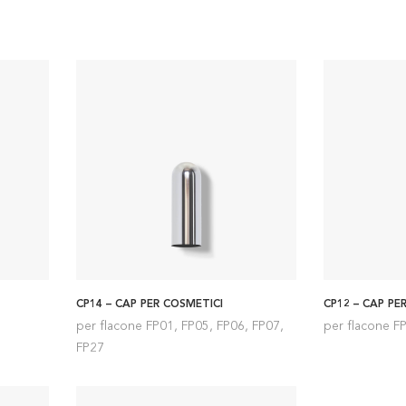
CP14 – CAP PER COSMETICI
CP12 – CAP PE
per flacone FP01, FP05, FP06, FP07,
per flacone F
FP27