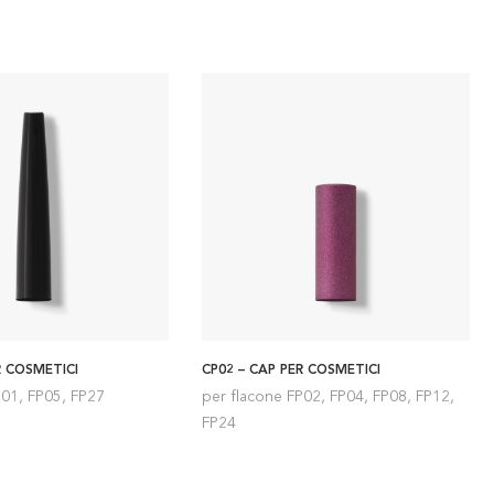
R COSMETICI
CP02 – CAP PER COSMETICI
P01, FP05, FP27
per flacone FP02, FP04, FP08, FP12,
FP24