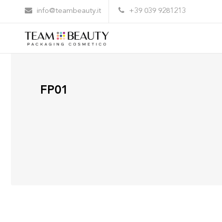
info@teambeauty.it
+39 039 9281213
FP01