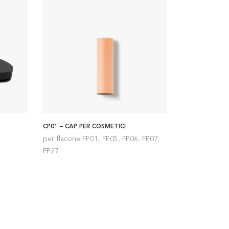
CP01 – CAP PER COSMETICI
per flacone FP01, FP05, FP06, FP07,
FP27